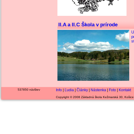
II.A a II.C Škola v prírode
U
p
s
537850 návštev
Info
|
Ľudia
|
Články
|
Nástenka
|
Foto
|
Kontakt
Copyright © 2008 Základná škola Kežmarská 30, Košice