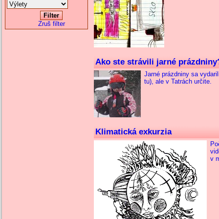
Zruš filter
Ako ste strávili jarné prázdniny
Jarné prázdniny sa vydari
tu), ale v Tatrách určite.
Klimatická exkurzia
Poč
vid
v 