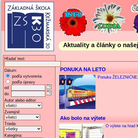
Aktuality a články o naše
Hľadať text:
PONUKA NA LETO
Dátum:
podľa vytvorenia
Ponuka ŽELEZNIĆN
podľa úpravy
od:
do:
Autor alebo editor:
Zverejnil:
Ako bolo na výlete
Trieda:
O výlete na hrad 
Kategória: