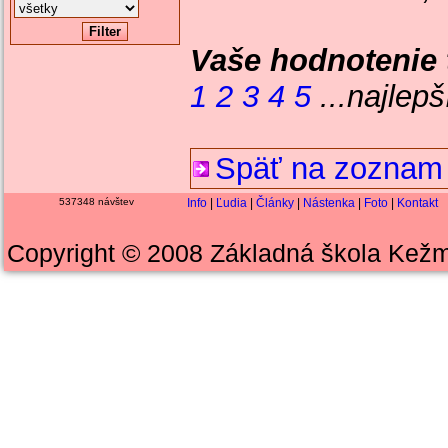
Vaše hodnotenie 
1
2
3
4
5
...najlepš
Späť na zoznam 
537348 návštev
Info
|
Ľudia
|
Články
|
Nástenka
|
Foto
|
Kontakt
Copyright © 2008 Základná škola Kežm