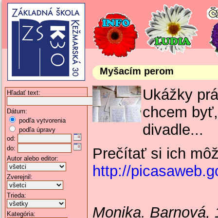
Myšacím perom
Ukážky prá
Hľadať text:
chcem byť,
Dátum:
podľa vytvorenia
divadle...
podľa úpravy
od:
do:
Prečítať si ich mô
Autor alebo editor:
http://picasaweb
Zverejnil:
Trieda:
Monika. Barnová, 
Kategória: